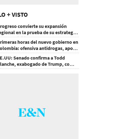
LO + VISTO
rogreso convierte su expansión
egional en la prueba de su estrategia
e sostenibilidad
rimeras horas del nuevo gobierno en
olombia: ofensiva antidrogas, apoyo
e EE.UU. y un atentado
E.UU: Senado confirma a Todd
lanche, exabogado de Trump, como
iscal General