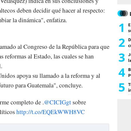
elásquez) indica en sus conclusiones y
tecos deben decidir qué hacer al respecto:
biar la dinámica", enfatiza.
1
E
s
a
2
D
lamado al Congreso de la República para que
c
e
3
J
s reformas al Estado, las cuales se han
l
.
d
4
B
nidos apoya su llamado a la reforma y al
P
H
5
uturo para Guatemala", concluye.
T
i
s
rme completo de .
@CICIGgt
sobre
líticos
http://t.co/EQEkWWH8VC