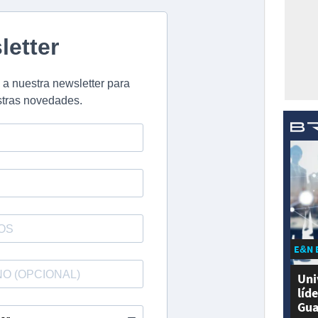
E&N 
Uni
líd
Gua