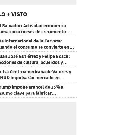
LO + VISTO
l Salvador: Actividad económica
uma cinco meses de crecimiento
rriba de 4%
ía Internacional de la Cerveza:
uando el consumo se convierte en
xperiencia
uan José Gutiérrez y Felipe Bosch:
ecciones de cultura, acuerdos y
ecisiones sin miedo
olsa Centroamericana de Valores y
NUD impulsarán mercado en
onduras
rump impone arancel de 15% a
nsumo clave para fabricar
emiconductores y paneles