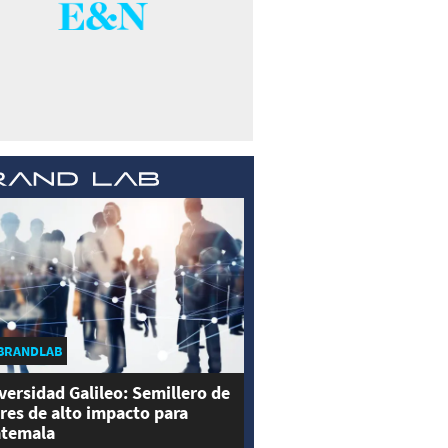
BRANDLAB
versidad Galileo: Semillero de
eres de alto impacto para
temala