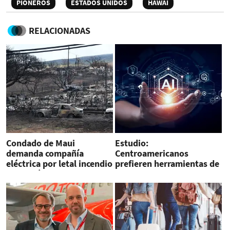
PIONEROS
ESTADOS UNIDOS
HAWÁI
RELACIONADAS
Condado de Maui
Estudio:
demanda compañía
Centroamericanos
eléctrica por letal incendio
prefieren herramientas de
en Hawái
IA generativa de audio y
texto