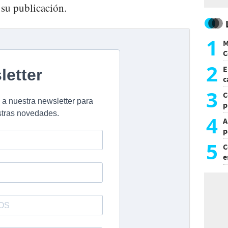
su publicación.
1
M
C
y
2
E
c
s
3
C
p
c
4
A
p
5
C
e
i