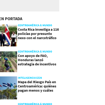
EN PORTADA
CENTROAMÉRICA & MUNDO
Costa Rica investiga a 116
policías por presunto
nexo con el narcotráfico
CENTROAMÉRICA & MUNDO
Con apoyo de FAO,
Honduras lanzó
estrategia de incentivos
para atraer inversión al
agro
INTELIGENCIA E&N
Mapa del Riesgo País en
Centroamérica: quiénes
pagan menos y cuáles
mejoraron
CENTROAMÉRICA & MUNDO