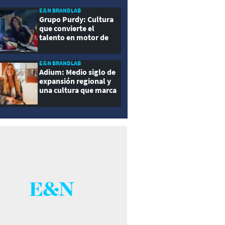
E&N BRANDLAB
Grupo Purdy: Cultura
que convierte el
talento en motor de
crecimiento
E&N BRANDLAB
Adium: Medio siglo de
expansión regional y
una cultura que marca
la diferencia