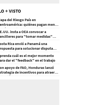
LO + VISTO
apa del Riesgo País en
entroamérica: quiénes pagan menos
 cuáles mejoraron
E.UU. insta a OEA convocar a
ancilleres para "tomar medidas"
obre Nicaragua
osta Rica envió a Panamá una
ropuesta para solucionar disputa
omercial
prenda cuál es el mejor momento
ara dar el "feedback" en el trabajo
on apoyo de FAO, Honduras lanzó
strategia de incentivos para atraer
nversión al agro