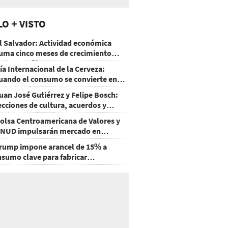
LO + VISTO
l Salvador: Actividad económica
uma cinco meses de crecimiento
rriba de 4%
ía Internacional de la Cerveza:
uando el consumo se convierte en
xperiencia
uan José Gutiérrez y Felipe Bosch:
ecciones de cultura, acuerdos y
ecisiones sin miedo
olsa Centroamericana de Valores y
NUD impulsarán mercado en
onduras
rump impone arancel de 15% a
nsumo clave para fabricar
emiconductores y paneles