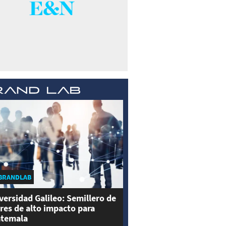
BRANDLAB
versidad Galileo: Semillero de
eres de alto impacto para
temala