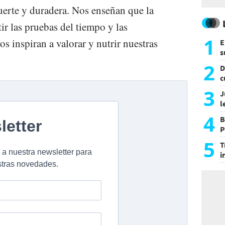
uerte y duradera. Nos enseñan que la
ir las pruebas del tiempo y las
1
os inspiran a valorar y nutrir nuestras
E
s
a
2
D
c
e
3
J
l
d
4
B
P
H
5
T
i
s