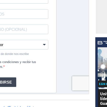
E&N 
Uni
líd
Gua