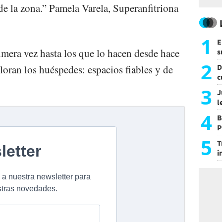
de la zona.” Pamela Varela, Superanfitriona
1
E
imera vez hasta los que lo hacen desde hace
s
a
2
D
loran los huéspedes: espacios fiables y de
c
e
3
J
l
d
4
B
P
H
5
T
i
s