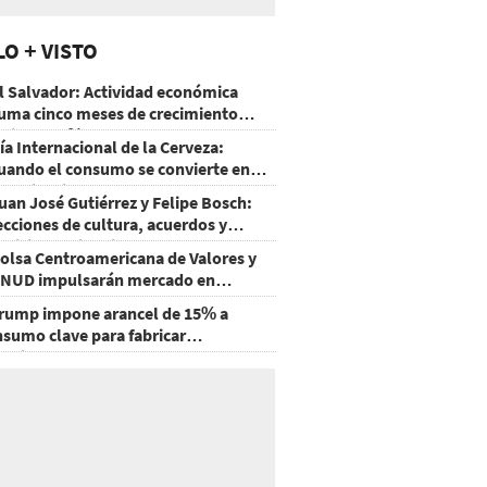
LO + VISTO
l Salvador: Actividad económica
uma cinco meses de crecimiento
rriba de 4%
ía Internacional de la Cerveza:
uando el consumo se convierte en
xperiencia
uan José Gutiérrez y Felipe Bosch:
ecciones de cultura, acuerdos y
ecisiones sin miedo
olsa Centroamericana de Valores y
NUD impulsarán mercado en
onduras
rump impone arancel de 15% a
nsumo clave para fabricar
emiconductores y paneles