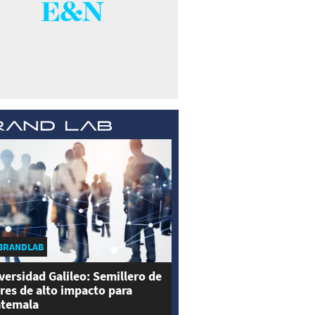
BRANDLAB
versidad Galileo: Semillero de
eres de alto impacto para
temala