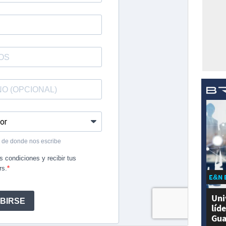
E&N 
Uni
líd
Gua