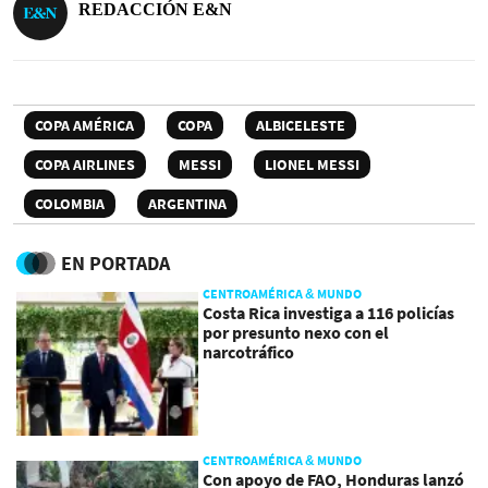
REDACCIÓN E&N
COPA AMÉRICA
COPA
ALBICELESTE
COPA AIRLINES
MESSI
LIONEL MESSI
COLOMBIA
ARGENTINA
EN PORTADA
CENTROAMÉRICA & MUNDO
Costa Rica investiga a 116 policías
por presunto nexo con el
narcotráfico
CENTROAMÉRICA & MUNDO
Con apoyo de FAO, Honduras lanzó