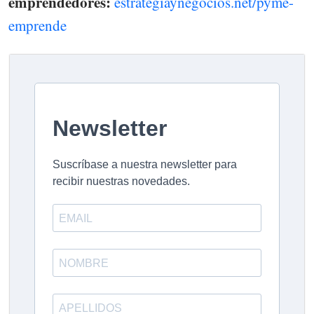
emprendedores:
estrategiaynegocios.net/pyme-
emprende