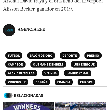
Arsenal David Raya y el brasileño del Liverpool
Alisson Becker, ganador en 2019.
AGENCIA EFE
FÚTBOL
BALÓN DE ORO
DEPORTE
PREMIO
CAMPEÓN
OUSMANE DEMBÉLÉ
LUIS ENRIQUE
ALEXIA PUTELLAS
VITINHA
LAMINE YAMAL
VINICIUS JR
ESPAÑA
FRANCIA
EUROPA
RELACIONADAS