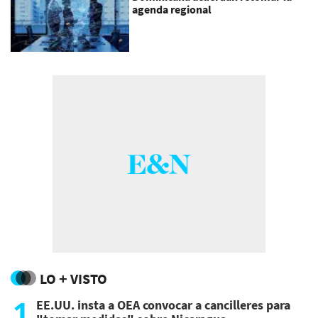
agenda regional
LO + VISTO
1
EE.UU. insta a OEA convocar a cancilleres para