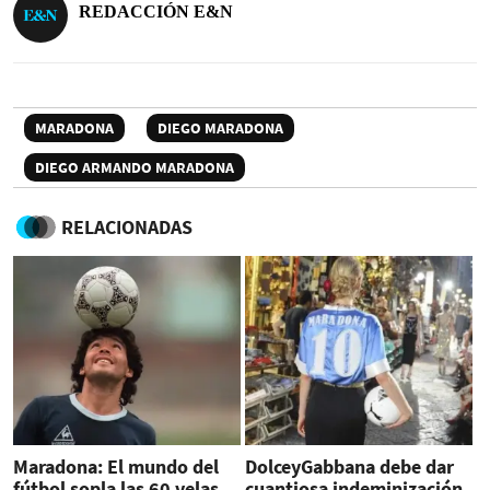
REDACCIÓN E&N
MARADONA
DIEGO MARADONA
DIEGO ARMANDO MARADONA
RELACIONADAS
Maradona: El mundo del
DolceyGabbana debe dar
fútbol sopla las 60 velas
cuantiosa indeminización