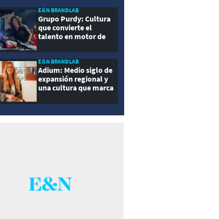
E&N BRANDLAB
Grupo Purdy: Cultura
que convierte el
talento en motor de
crecimiento
E&N BRANDLAB
Adium: Medio siglo de
expansión regional y
una cultura que marca
la diferencia