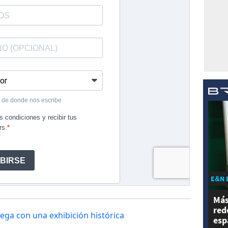
E&N 
Más
red
ega con una exhibición histórica
esp