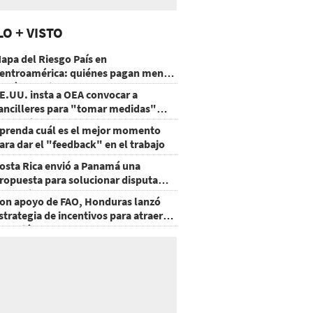
LO + VISTO
apa del Riesgo País en
entroamérica: quiénes pagan menos
 cuáles mejoraron
E.UU. insta a OEA convocar a
ancilleres para "tomar medidas"
obre Nicaragua
prenda cuál es el mejor momento
ara dar el "feedback" en el trabajo
osta Rica envió a Panamá una
ropuesta para solucionar disputa
omercial
on apoyo de FAO, Honduras lanzó
strategia de incentivos para atraer
nversión al agro