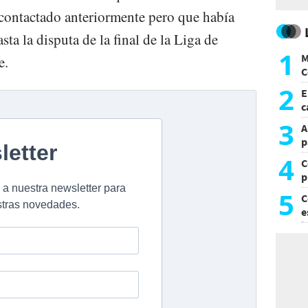
contactado anteriormente pero que había
ta la disputa de la final de la Liga de
1
M
e.
C
y
2
E
c
s
3
A
p
4
C
p
c
5
C
e
i