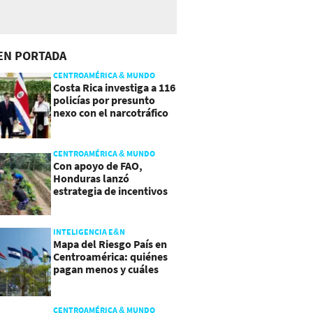
EN PORTADA
CENTROAMÉRICA & MUNDO
Costa Rica investiga a 116
policías por presunto
nexo con el narcotráfico
CENTROAMÉRICA & MUNDO
Con apoyo de FAO,
Honduras lanzó
estrategia de incentivos
para atraer inversión al
agro
INTELIGENCIA E&N
Mapa del Riesgo País en
Centroamérica: quiénes
pagan menos y cuáles
mejoraron
CENTROAMÉRICA & MUNDO