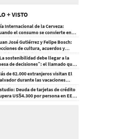
LO + VISTO
ía Internacional de la Cerveza:
uando el consumo se convierte en
xperiencia
uan José Gutiérrez y Felipe Bosch:
ecciones de cultura, acuerdos y
ecisiones sin miedo
La sostenibilidad debe llegar a la
esa de decisiones”: el llamado que
eja CentraRSE
ás de 62.000 extranjeros visitan El
alvador durante las vacaciones
gostinas
studio: Deuda de tarjetas de crédito
upera US$4.300 por persona en EE.
U.