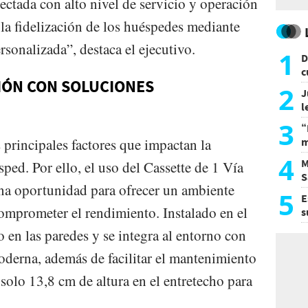
ectada con alto nivel de servicio y operación
 la fidelización de los huéspedes mediante
rsonalizada”, destaca el ejecutivo.
1
D
c
IÓN CON SOLUCIONES
e
2
J
l
d
3
“
 principales factores que impactan la
m
d
4
M
ped. Por ello, el uso del Cassette de 1 Vía
S
na oportunidad para ofrecer un ambiente
a
5
E
omprometer el rendimiento. Instalado en el
s
U
o en las paredes y se integra al entorno con
moderna, además de facilitar el mantenimiento
 solo 13,8 cm de altura en el entretecho para