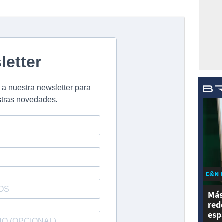
E&N 
Más
red
esp