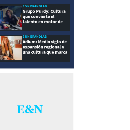
E&N BRANDLAB
Grupo Purdy: Cultura
que convierte el
talento en motor de
crecimiento
E&N BRANDLAB
Adium: Medio siglo de
expansión regional y
una cultura que marca
la diferencia