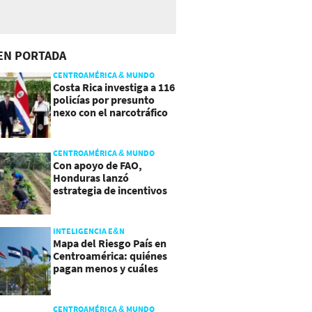
EN PORTADA
CENTROAMÉRICA & MUNDO
Costa Rica investiga a 116
policías por presunto
nexo con el narcotráfico
CENTROAMÉRICA & MUNDO
Con apoyo de FAO,
Honduras lanzó
estrategia de incentivos
para atraer inversión al
agro
INTELIGENCIA E&N
Mapa del Riesgo País en
Centroamérica: quiénes
pagan menos y cuáles
mejoraron
CENTROAMÉRICA & MUNDO