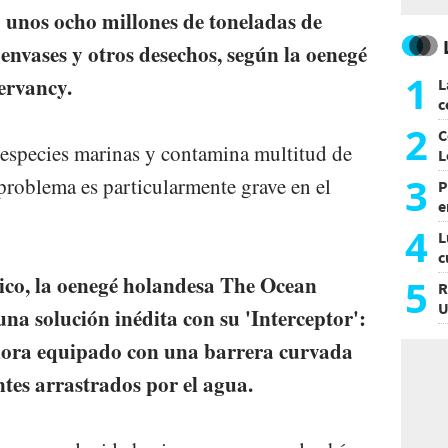
o unos ocho millones de toneladas de
 envases y otros desechos, según la oenegé
1
ervancy.
L
c
G
2
C
 especies marinas y contamina multitud de
L
3
 problema es particularmente grave en el
P
e
p
4
L
c
e
tico, la oenegé holandesa The Ocean
5
R
U
na solución inédita con su 'Interceptor':
a
slora equipado con una barrera curvada
tes arrastrados por el agua.