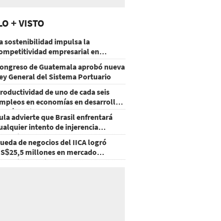
LO + VISTO
a sostenibilidad impulsa la
ompetitividad empresarial en
uatemala
ongreso de Guatemala aprobó nueva
ey General del Sistema Portuario
roductividad de uno de cada seis
mpleos en economías en desarrollo
odría mejorar por la IA
ula advierte que Brasil enfrentará
ualquier intento de injerencia
xtranjera
ueda de negocios del IICA logró
S$25,5 millones en mercado
groalimentario