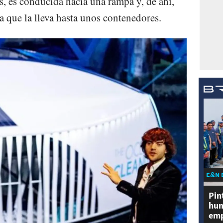
s, es conducida hacia una rampa y, de ahí,
a que la lleva hasta unos contenedores.
E&N 
Pin
hum
emp