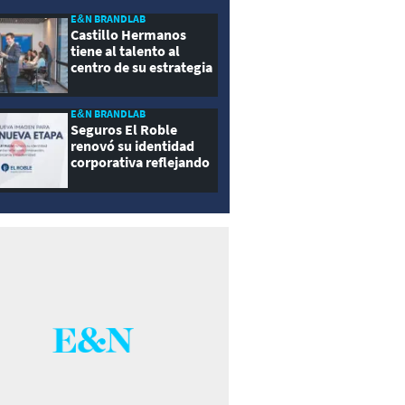
E&N BRANDLAB
Castillo Hermanos
tiene al talento al
centro de su estrategia
E&N BRANDLAB
Seguros El Roble
renovó su identidad
corporativa reflejando
innovación, cercanía y
modernidad