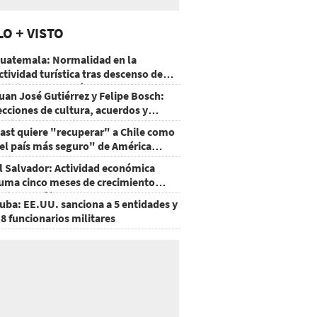
LO + VISTO
uatemala: Normalidad en la
ctividad turística tras descenso de
ctividad del volcán de Fuego
uan José Gutiérrez y Felipe Bosch:
ecciones de cultura, acuerdos y
ecisiones sin miedo
ast quiere "recuperar" a Chile como
el país más seguro" de América
atina
l Salvador: Actividad económica
uma cinco meses de crecimiento
rriba de 4%
uba: EE.UU. sanciona a 5 entidades y
 8 funcionarios militares