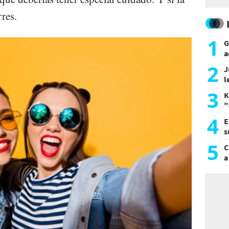
rres.
1
G
a
a
2
J
l
d
3
K
"
L
4
E
s
a
5
C
a