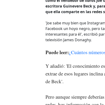
cómo el vendedor de libros Joe 
escritora Guinevere Beck y, para
que ella comparte en las redes s
'Joe sabe muy bien que Instagram
Facebook un hoyo negro, pero ta
interesantes para él', escribió pa
televisión James Donaghy.
Puede leer:
¿Cuántos números 
Y añadió: 'El conocimiento e
extrae de esos lugares inclina
de Beck'.
Pero aunque siempre deberías 
redes, hay información con la 