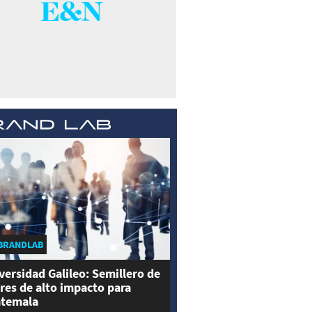
BRANDLAB
versidad Galileo: Semillero de
eres de alto impacto para
temala