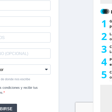
1
G
p
e
2
L
c
G
3
C
L
4
P
e
p
5
C
c
c