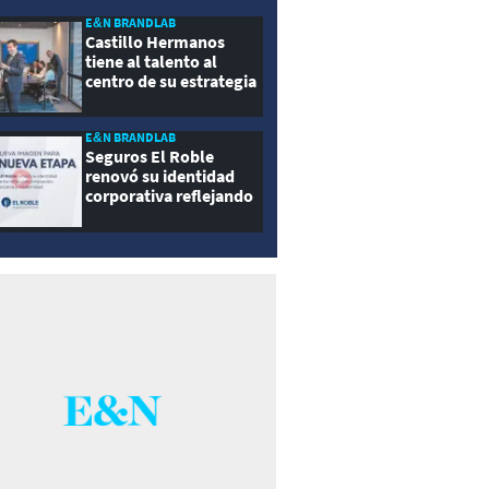
E&N BRANDLAB
Castillo Hermanos
tiene al talento al
centro de su estrategia
E&N BRANDLAB
Seguros El Roble
renovó su identidad
corporativa reflejando
innovación, cercanía y
modernidad