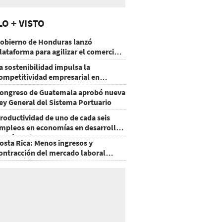
LO + VISTO
obierno de Honduras lanzó
lataforma para agilizar el comercio
xterior
a sostenibilidad impulsa la
ompetitividad empresarial en
uatemala
ongreso de Guatemala aprobó nueva
ey General del Sistema Portuario
roductividad de uno de cada seis
mpleos en economías en desarrollo
odría mejorar por la IA
osta Rica: Menos ingresos y
ontracción del mercado laboral
ausan baja del consumo