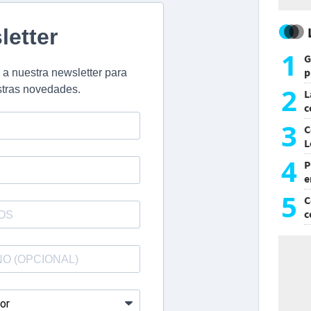
1
G
p
e
2
L
c
G
3
C
L
4
P
e
p
5
C
c
c