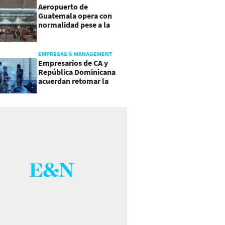
Aeropuerto de
Guatemala opera con
normalidad pese a la
actividad del volcán de
Fuego
EMPRESAS & MANAGEMENT
Empresarios de CA y
República Dominicana
acuerdan retomar la
agenda regional