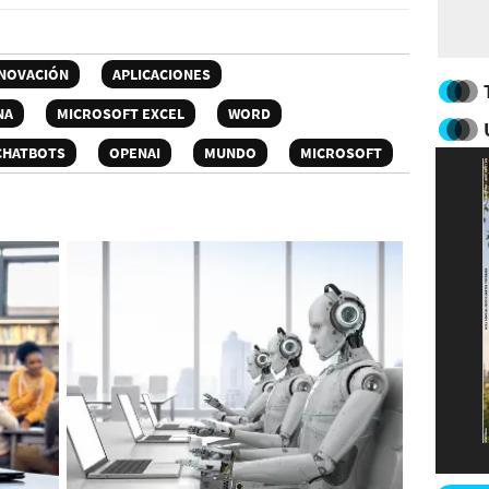
NOVACIÓN
APLICACIONES
NA
MICROSOFT EXCEL
WORD
CHATBOTS
OPENAI
MUNDO
MICROSOFT