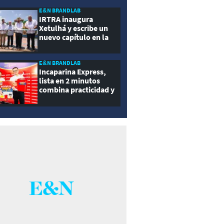
ernidad
E&N BRANDLAB
IRTRA inaugura
Xetulhá y escribe un
nuevo capítulo en la
historia de la
recreación de
Guatemala
E&N BRANDLAB
Incaparina Express,
lista en 2 minutos
combina practicidad y
nutrición