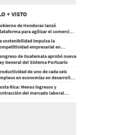
LO + VISTO
obierno de Honduras lanzó
lataforma para agilizar el comercio
xterior
a sostenibilidad impulsa la
ompetitividad empresarial en
uatemala
ongreso de Guatemala aprobó nueva
ey General del Sistema Portuario
roductividad de uno de cada seis
mpleos en economías en desarrollo
odría mejorar por la IA
osta Rica: Menos ingresos y
ontracción del mercado laboral
ausan baja del consumo