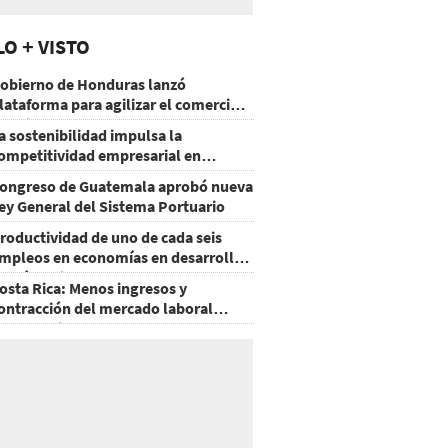
LO + VISTO
obierno de Honduras lanzó
lataforma para agilizar el comercio
xterior
a sostenibilidad impulsa la
ompetitividad empresarial en
uatemala
ongreso de Guatemala aprobó nueva
ey General del Sistema Portuario
roductividad de uno de cada seis
mpleos en economías en desarrollo
odría mejorar por la IA
osta Rica: Menos ingresos y
ontracción del mercado laboral
ausan baja del consumo