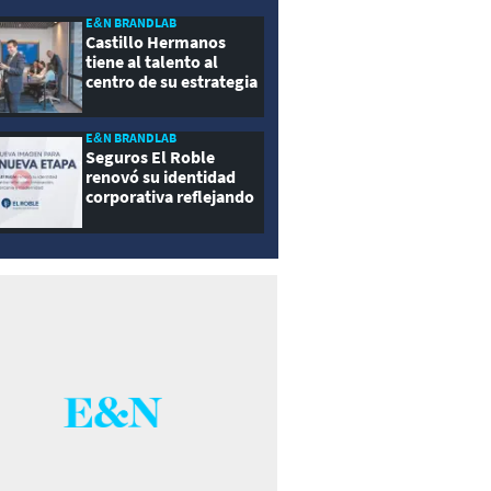
E&N BRANDLAB
Castillo Hermanos
tiene al talento al
centro de su estrategia
E&N BRANDLAB
Seguros El Roble
renovó su identidad
corporativa reflejando
innovación, cercanía y
modernidad