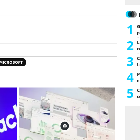
1
G
p
e
2
L
c
G
3
C
MICROSOFT
L
4
P
e
p
5
C
c
c