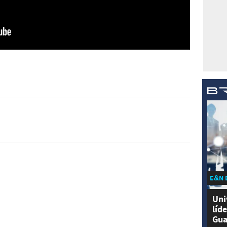
E&N 
Uni
líd
Gua