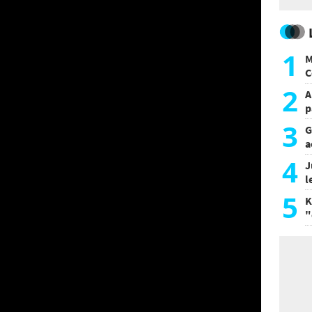
1
M
C
y
2
A
p
3
G
a
a
4
J
l
d
5
K
"
L