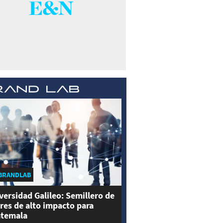
BRANDLAB
versidad Galileo: Semillero de
eres de alto impacto para
temala