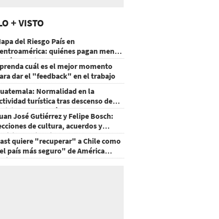
LO + VISTO
apa del Riesgo País en
entroamérica: quiénes pagan menos
 cuáles mejoraron
prenda cuál es el mejor momento
ara dar el "feedback" en el trabajo
uatemala: Normalidad en la
ctividad turística tras descenso de
ctividad del volcán de Fuego
uan José Gutiérrez y Felipe Bosch:
ecciones de cultura, acuerdos y
ecisiones sin miedo
ast quiere "recuperar" a Chile como
el país más seguro" de América
atina