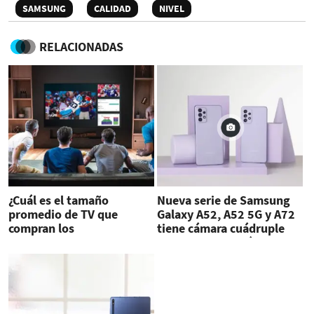
SAMSUNG
CALIDAD
NIVEL
RELACIONADAS
¿Cuál es el tamaño
Nueva serie de Samsung
promedio de TV que
Galaxy A52, A52 5G y A72
compran los
tiene cámara cuádruple
centroamericanos?
con alta resolución de
64MP