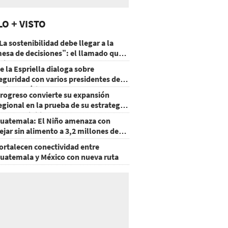
LO + VISTO
La sostenibilidad debe llegar a la
esa de decisiones”: el llamado que
eja CentraRSE
e la Espriella dialoga sobre
eguridad con varios presidentes de
atinoamérica
rogreso convierte su expansión
egional en la prueba de su estrategia
e sostenibilidad
uatemala: El Niño amenaza con
ejar sin alimento a 3,2 millones de
ersonas
ortalecen conectividad entre
uatemala y México con nueva ruta