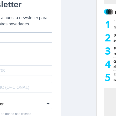
1
“
m
d
2
D
s
L
3
P
r
d
4
G
d
p
5
F
G