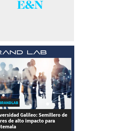
BRANDLAB
versidad Galileo: Semillero de
eres de alto impacto para
temala