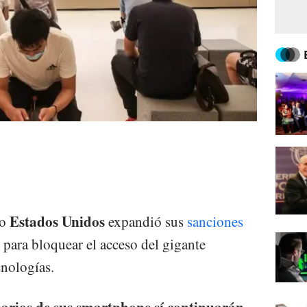
Estados Unidos
no
expandió sus
sanciones
para bloquear el acceso del gigante
cnologías.
arios de sus smartphone sí continuarán