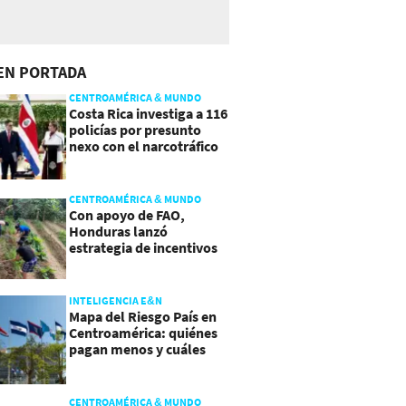
EN PORTADA
CENTROAMÉRICA & MUNDO
Costa Rica investiga a 116
policías por presunto
nexo con el narcotráfico
CENTROAMÉRICA & MUNDO
Con apoyo de FAO,
Honduras lanzó
estrategia de incentivos
para atraer inversión al
agro
INTELIGENCIA E&N
Mapa del Riesgo País en
Centroamérica: quiénes
pagan menos y cuáles
mejoraron
CENTROAMÉRICA & MUNDO