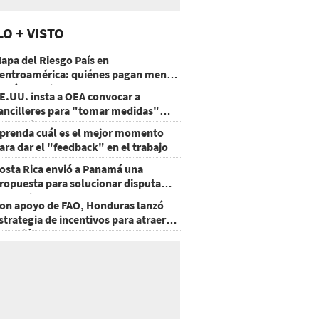
LO + VISTO
apa del Riesgo País en
entroamérica: quiénes pagan menos
 cuáles mejoraron
E.UU. insta a OEA convocar a
ancilleres para "tomar medidas"
obre Nicaragua
prenda cuál es el mejor momento
ara dar el "feedback" en el trabajo
osta Rica envió a Panamá una
ropuesta para solucionar disputa
omercial
on apoyo de FAO, Honduras lanzó
strategia de incentivos para atraer
nversión al agro