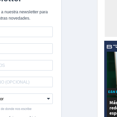
E&N 
Más
red
esp