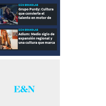
E&N BRANDLAB
Grupo Purdy: Cultura
que convierte el
talento en motor de
crecimiento
E&N BRANDLAB
Adium: Medio siglo de
expansión regional y
una cultura que marca
la diferencia