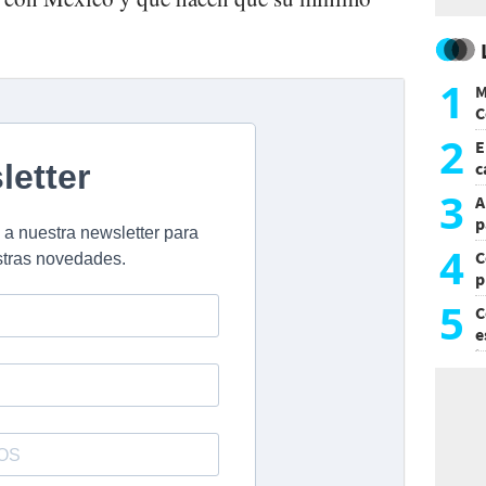
1
M
C
y
2
E
c
s
3
A
p
4
C
p
c
5
C
e
i