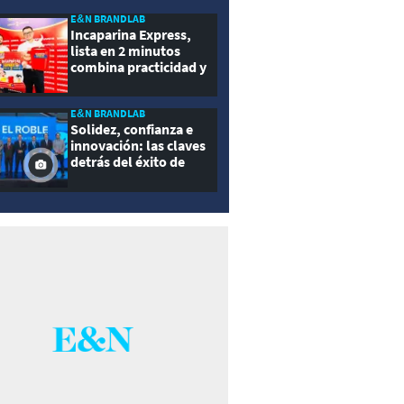
E&N BRANDLAB
Incaparina Express,
lista en 2 minutos
combina practicidad y
nutrición
E&N BRANDLAB
Solidez, confianza e
innovación: las claves
detrás del éxito de
Seguros El Roble