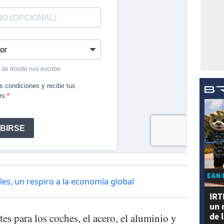
E&N 
es, un respiro a la economía global
IRT
un 
de 
s para los coches, el acero, el aluminio y