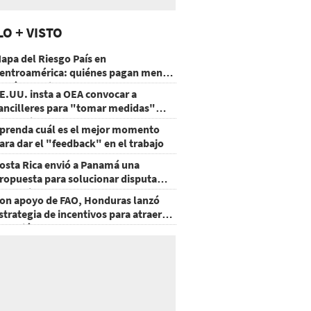
LO + VISTO
apa del Riesgo País en
entroamérica: quiénes pagan menos
 cuáles mejoraron
E.UU. insta a OEA convocar a
ancilleres para "tomar medidas"
obre Nicaragua
prenda cuál es el mejor momento
ara dar el "feedback" en el trabajo
osta Rica envió a Panamá una
ropuesta para solucionar disputa
omercial
on apoyo de FAO, Honduras lanzó
strategia de incentivos para atraer
nversión al agro