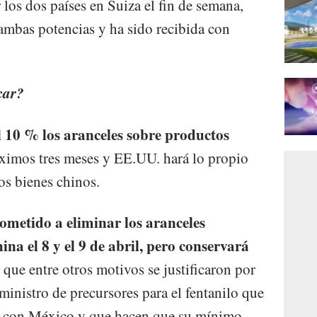
los dos países en Suiza el fin de semana,
 ambas potencias y ha sido recibida con
car?
 10 % los aranceles sobre productos
óximos tres meses y EE.UU. hará lo propio
os bienes chinos.
metido a eliminar los aranceles
na el 8 y el 9 de abril, pero conservará
, que entre otros motivos se justificaron por
suministro de precursores para el fentanilo que
ra con México y que hacen que su mínimo