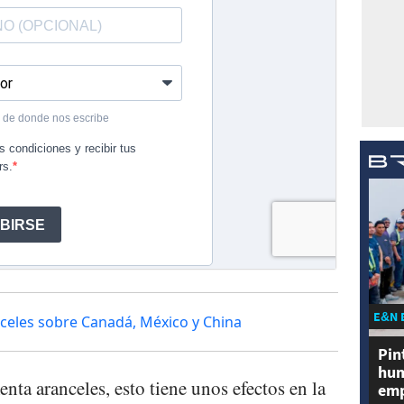
E&N 
eles sobre Canadá, México y China
Pin
hum
a aranceles, esto tiene unos efectos en la
emp