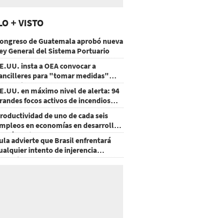
LO + VISTO
ongreso de Guatemala aprobó nueva
ey General del Sistema Portuario
E.UU. insta a OEA convocar a
ancilleres para "tomar medidas"
obre Nicaragua
E.UU. en máximo nivel de alerta: 94
randes focos activos de incendios
orestales
roductividad de uno de cada seis
mpleos en economías en desarrollo
odría mejorar por la IA
ula advierte que Brasil enfrentará
ualquier intento de injerencia
xtranjera