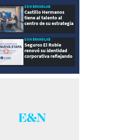
E&N BRANDLAB
Castillo Hermanos
tiene al talento al
centro de su estrategia
E&N BRANDLAB
Seguros El Roble
renovó su identidad
corporativa reflejando
innovación, cercanía y
modernidad