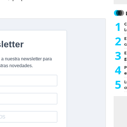
1
C
L
2
E
c
s
3
E
g
f
4
P
e
p
5
L
c
e