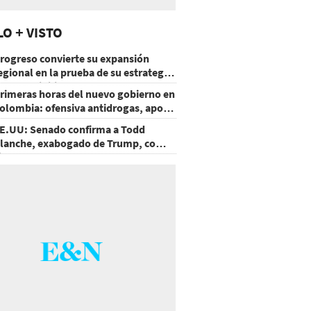
LO + VISTO
rogreso convierte su expansión
egional en la prueba de su estrategia
e sostenibilidad
rimeras horas del nuevo gobierno en
olombia: ofensiva antidrogas, apoyo
e EE.UU. y un atentado
E.UU: Senado confirma a Todd
lanche, exabogado de Trump, como
iscal General