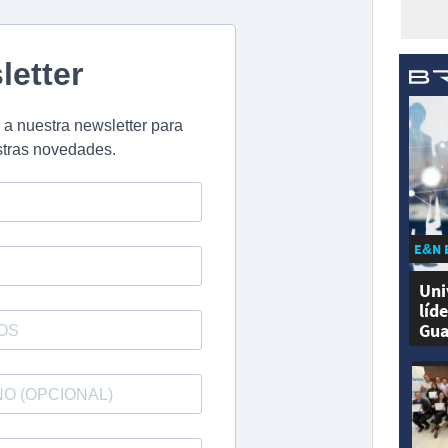
E&N 
Uni
líd
Gua