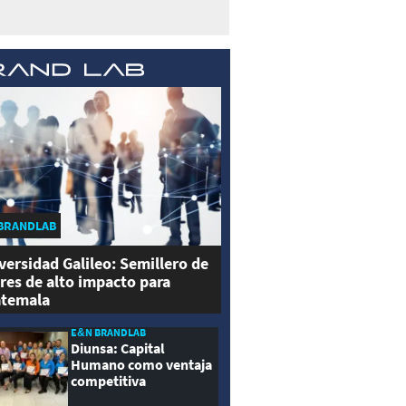
BRANDLAB
versidad Galileo: Semillero de
eres de alto impacto para
temala
E&N BRANDLAB
Diunsa: Capital
Humano como ventaja
competitiva