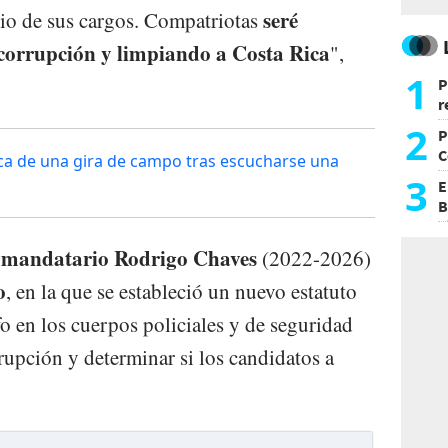
seré
cicio de sus cargos. Compatriotas
corrupción y limpiando a Costa Rica
",
1
P
r
d
2
P
C
ca de una gira de campo tras escucharse una
d
3
E
B
F
mandatario Rodrigo Chaves
l
(2022-2026)
o
, en la que se estableció un nuevo estatuto
fo en los cuerpos policiales y de seguridad
rupción y determinar si los candidatos a