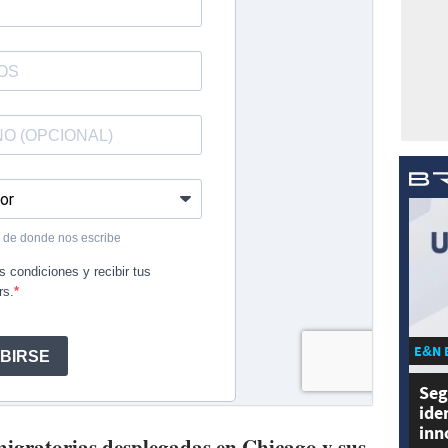
E&N 
Seg
ide
inn
migratorias desplegadas en Chicago y sus