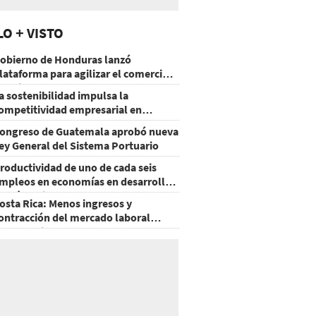
LO + VISTO
obierno de Honduras lanzó
lataforma para agilizar el comercio
xterior
a sostenibilidad impulsa la
ompetitividad empresarial en
uatemala
ongreso de Guatemala aprobó nueva
ey General del Sistema Portuario
roductividad de uno de cada seis
mpleos en economías en desarrollo
odría mejorar por la IA
osta Rica: Menos ingresos y
ontracción del mercado laboral
ausan baja del consumo