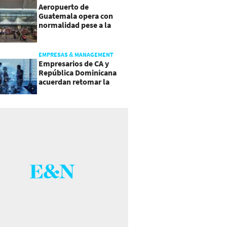
Aeropuerto de
Guatemala opera con
normalidad pese a la
actividad del volcán de
Fuego
EMPRESAS & MANAGEMENT
Empresarios de CA y
República Dominicana
acuerdan retomar la
agenda regional