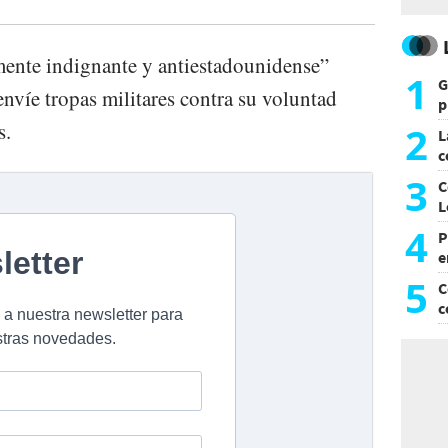
amente indignante y antiestadounidense”
1
G
nvíe tropas militares contra su voluntad
p
e
s.
2
L
c
G
3
C
L
4
P
e
p
5
C
c
c