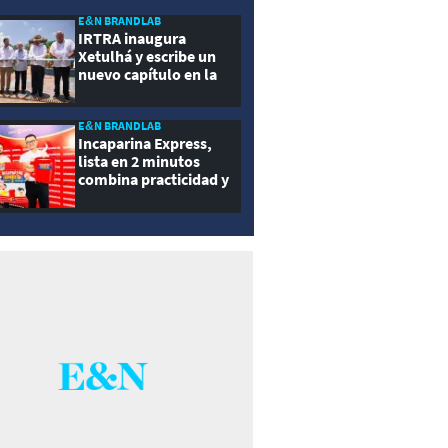
ernidad
E&N BRANDLAB
IRTRA inaugura
Xetulhá y escribe un
nuevo capítulo en la
historia de la
recreación de
Guatemala
E&N BRANDLAB
Incaparina Express,
lista en 2 minutos
combina practicidad y
nutrición