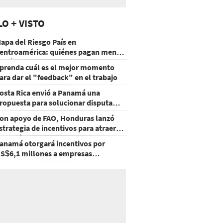
LO + VISTO
apa del Riesgo País en
entroamérica: quiénes pagan menos
 cuáles mejoraron
prenda cuál es el mejor momento
ara dar el "feedback" en el trabajo
osta Rica envió a Panamá una
ropuesta para solucionar disputa
omercial
on apoyo de FAO, Honduras lanzó
strategia de incentivos para atraer
nversión al agro
anamá otorgará incentivos por
S$6,1 millones a empresas
groexportadoras