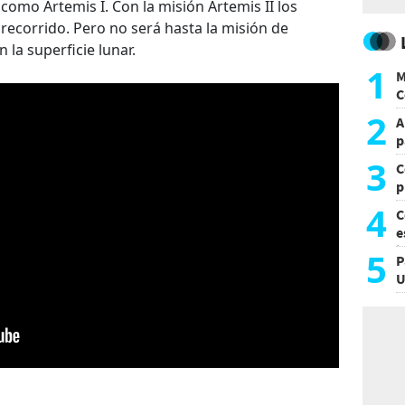
como Artemis I. Con la misión Artemis II los
recorrido. Pero no será hasta la misión de
 la superficie lunar.
1
M
C
y
2
A
p
3
C
p
c
4
C
e
i
5
P
U
a