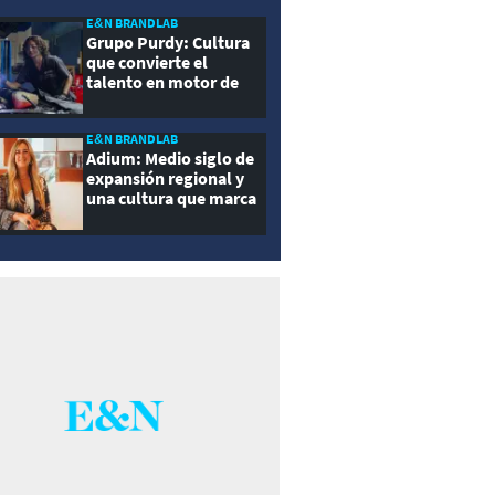
E&N BRANDLAB
Grupo Purdy: Cultura
que convierte el
talento en motor de
crecimiento
E&N BRANDLAB
Adium: Medio siglo de
expansión regional y
una cultura que marca
la diferencia