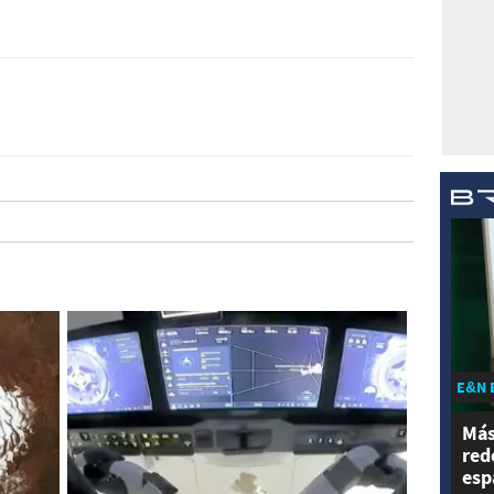
E&N 
Más
red
esp