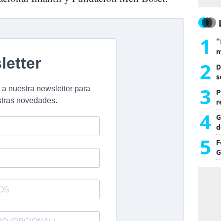
1
“
m
d
2
D
s
L
3
P
r
d
4
G
d
p
5
F
G