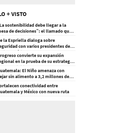
LO + VISTO
La sostenibilidad debe llegar a la
esa de decisiones”: el llamado que
eja CentraRSE
e la Espriella dialoga sobre
eguridad con varios presidentes de
atinoamérica
rogreso convierte su expansión
egional en la prueba de su estrategia
e sostenibilidad
uatemala: El Niño amenaza con
ejar sin alimento a 3,2 millones de
ersonas
ortalecen conectividad entre
uatemala y México con nueva ruta