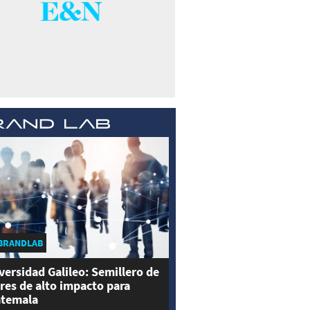
BRANDLAB
versidad Galileo: Semillero de
eres de alto impacto para
temala