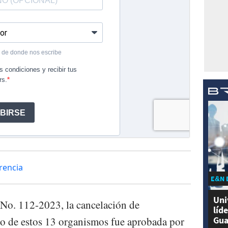
arencia
E&N 
Uni
 No. 112-2023, la cancelación de
líd
Gua
tro de estos 13 organismos fue aprobada por