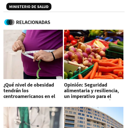
MINISTERIO DE SALUD
RELACIONADAS
¿Qué nivel de obesidad
Opinión: Seguridad
tendrán los
alimentaria y resiliencia,
centroamericanos en el
un imperativo para el
año 2030?
futuro de Centroamérica