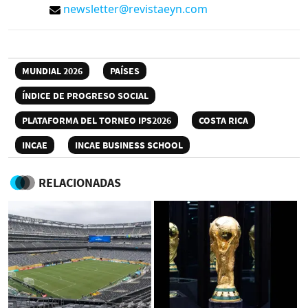
newsletter@revistaeyn.com
MUNDIAL 2026
PAÍSES
ÍNDICE DE PROGRESO SOCIAL
PLATAFORMA DEL TORNEO IPS2026
COSTA RICA
INCAE
INCAE BUSINESS SCHOOL
RELACIONADAS