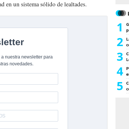
ad en un sistema sólido de lealtades.
1
G
p
e
2
L
c
G
3
C
L
4
P
e
p
5
C
c
c