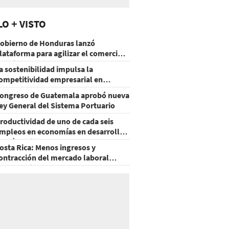
LO + VISTO
obierno de Honduras lanzó
lataforma para agilizar el comercio
xterior
a sostenibilidad impulsa la
ompetitividad empresarial en
uatemala
ongreso de Guatemala aprobó nueva
ey General del Sistema Portuario
roductividad de uno de cada seis
mpleos en economías en desarrollo
odría mejorar por la IA
osta Rica: Menos ingresos y
ontracción del mercado laboral
ausan baja del consumo