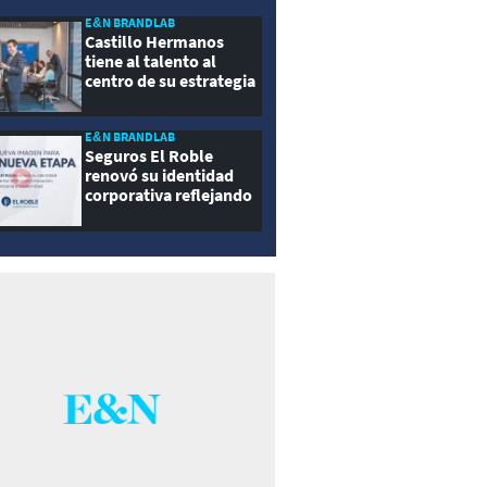
E&N BRANDLAB
Castillo Hermanos
tiene al talento al
centro de su estrategia
E&N BRANDLAB
Seguros El Roble
renovó su identidad
corporativa reflejando
innovación, cercanía y
modernidad