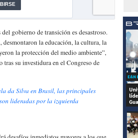
 del gobierno de transición es desastroso.
, desmontaron la educación, la cultura, la
uyeron la protección del medio ambiente”,
o tras su investidura en el Congreso de
E&N 
Uni
la da Silva en Brasil, las principales
líd
on lideradas por la izquierda
Gua
drá desafíos inmediatos mayores a los que