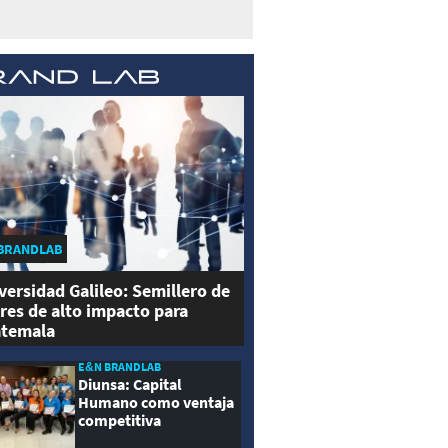
BRANDLAB
versidad Galileo: Semillero de
eres de alto impacto para
temala
E&N BRANDLAB
Diunsa: Capital
Humano como ventaja
competitiva