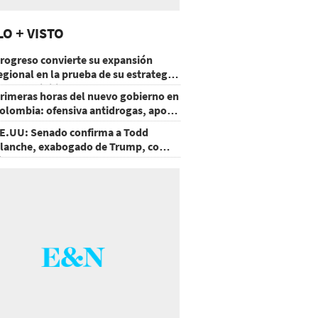
LO + VISTO
rogreso convierte su expansión
egional en la prueba de su estrategia
e sostenibilidad
rimeras horas del nuevo gobierno en
olombia: ofensiva antidrogas, apoyo
e EE.UU. y un atentado
E.UU: Senado confirma a Todd
lanche, exabogado de Trump, como
iscal General