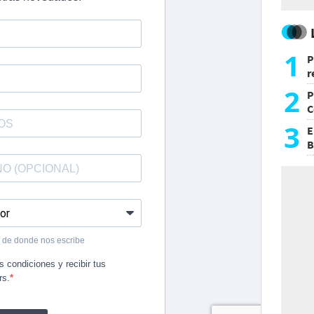
1
P
r
d
2
P
C
d
3
E
B
F