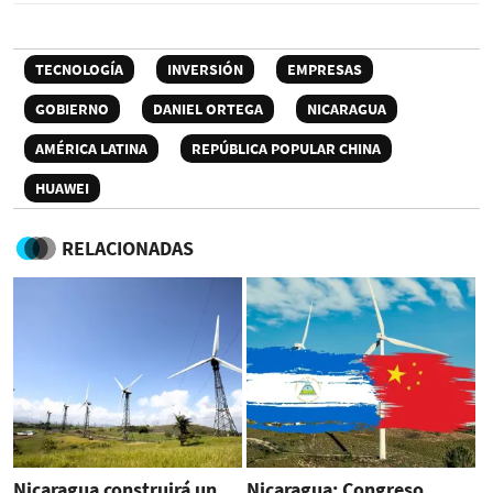
TECNOLOGÍA
INVERSIÓN
EMPRESAS
GOBIERNO
DANIEL ORTEGA
NICARAGUA
AMÉRICA LATINA
REPÚBLICA POPULAR CHINA
HUAWEI
RELACIONADAS
Nicaragua construirá un
Nicaragua: Congreso