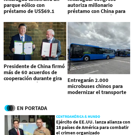
parque eólico con
autoriza millonario
préstamo de US$69.1
préstamo con China para
millones de China
construir planta eólica
Presidente de China firmó
más de 60 acuerdos de
cooperación durante gira
Entregarán 2.000
por Latinoamérica
microbuses chinos para
modernizar el transporte
urbano en Nicaragua
EN PORTADA
CENTROAMÉRICA & MUNDO
Ejército de EE.UU. lanza alianza con
18 países de América para combatir
el crimen organizado