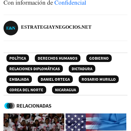
Con información de
Confidencial
ESTRATEGIAYNEGOCIOS.NET
POLÍTICA
DERECHOS HUMANOS
GOBIERNO
RELACIONES DIPLOMÁTICAS
DICTADURA
EMBAJADA
DANIEL ORTEGA
ROSARIO MURILLO
COREA DEL NORTE
NICARAGUA
RELACIONADAS