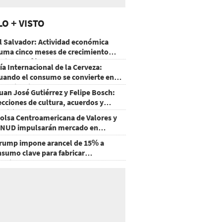
LO + VISTO
l Salvador: Actividad económica
uma cinco meses de crecimiento
rriba de 4%
ía Internacional de la Cerveza:
uando el consumo se convierte en
xperiencia
uan José Gutiérrez y Felipe Bosch:
ecciones de cultura, acuerdos y
ecisiones sin miedo
olsa Centroamericana de Valores y
NUD impulsarán mercado en
onduras
rump impone arancel de 15% a
nsumo clave para fabricar
emiconductores y paneles