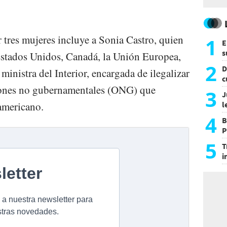
 tres mujeres incluye a Sonia Castro, quien
1
E
s
Estados Unidos, Canadá, la Unión Europea,
a
2
D
ministra del Interior, encargada de ilegalizar
c
ciones no gubernamentales (ONG) que
e
3
J
americano.
l
d
4
B
P
H
5
T
i
s