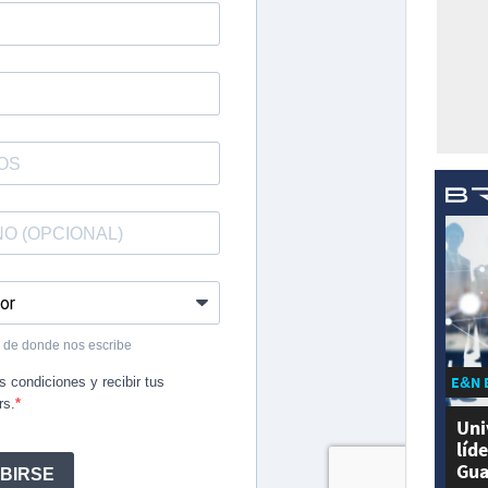
E&N 
Uni
líd
Gua