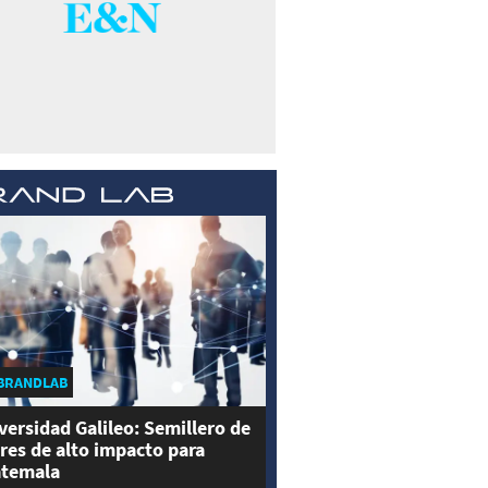
BRANDLAB
versidad Galileo: Semillero de
eres de alto impacto para
temala