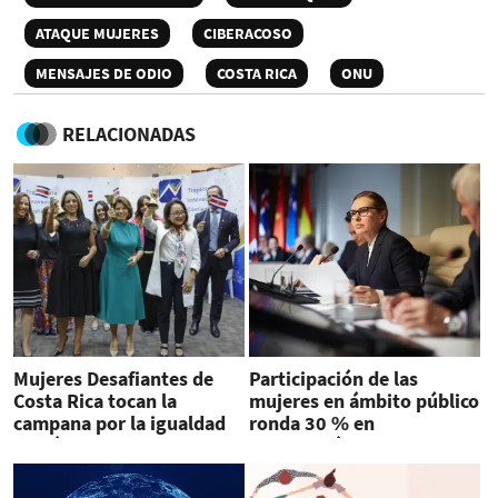
ATAQUE MUJERES
CIBERACOSO
MENSAJES DE ODIO
COSTA RICA
ONU
RELACIONADAS
Mujeres Desafiantes de
Participación de las
Costa Rica tocan la
mujeres en ámbito público
campana por la igualdad
ronda 30 % en
de género
Latinoamérica