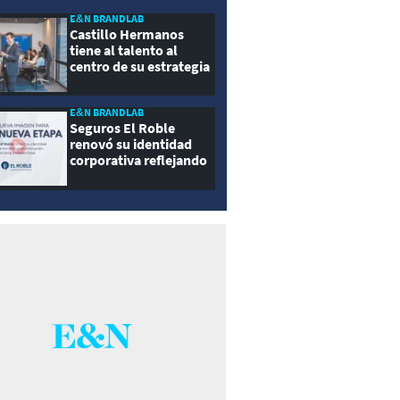
E&N BRANDLAB
Castillo Hermanos
tiene al talento al
centro de su estrategia
E&N BRANDLAB
Seguros El Roble
renovó su identidad
corporativa reflejando
innovación, cercanía y
modernidad