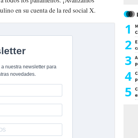
ino en su cuenta de la red social X.
1
M
C
y
2
E
c
s
3
A
p
4
C
p
c
5
C
e
i