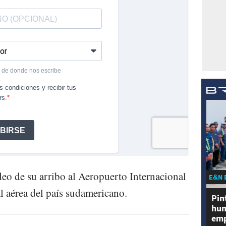
eo de su arribo al Aeropuerto Internacional
E&N 
l aérea del país sudamericano.
Pin
hum
emp