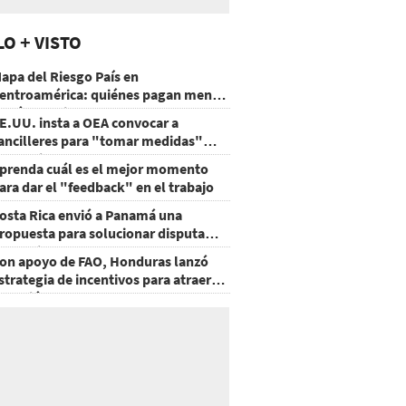
LO + VISTO
apa del Riesgo País en
entroamérica: quiénes pagan menos
 cuáles mejoraron
E.UU. insta a OEA convocar a
ancilleres para "tomar medidas"
obre Nicaragua
prenda cuál es el mejor momento
ara dar el "feedback" en el trabajo
osta Rica envió a Panamá una
ropuesta para solucionar disputa
omercial
on apoyo de FAO, Honduras lanzó
strategia de incentivos para atraer
nversión al agro