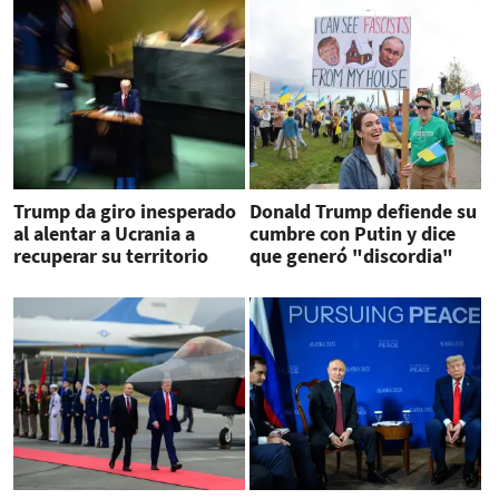
Trump da giro inesperado
Donald Trump defiende su
al alentar a Ucrania a
cumbre con Putin y dice
recuperar su territorio
que generó "discordia"
frente a Rusia