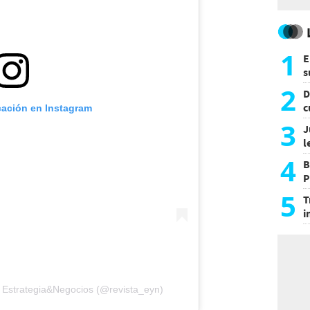
1
E
s
a
2
D
c
cación en Instagram
e
3
J
l
d
4
B
P
H
5
T
i
s
r Estrategia&Negocios (@revista_eyn)