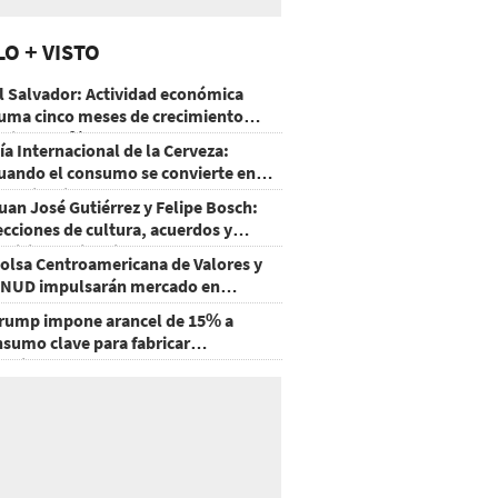
LO + VISTO
l Salvador: Actividad económica
uma cinco meses de crecimiento
rriba de 4%
ía Internacional de la Cerveza:
uando el consumo se convierte en
xperiencia
uan José Gutiérrez y Felipe Bosch:
ecciones de cultura, acuerdos y
ecisiones sin miedo
olsa Centroamericana de Valores y
NUD impulsarán mercado en
onduras
rump impone arancel de 15% a
nsumo clave para fabricar
emiconductores y paneles