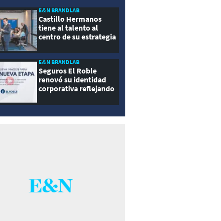
E&N BRANDLAB
Castillo Hermanos
tiene al talento al
centro de su estrategia
E&N BRANDLAB
Seguros El Roble
renovó su identidad
corporativa reflejando
innovación, cercanía y
modernidad