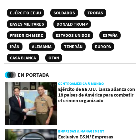
EJÉRCITO EEUU
SOLDADOS
TROPAS
BASES MILITARES
DONALD TRUMP
FRIEDRICH MERZ
ESTADOS UNIDOS
ESPAÑA
IRÁN
ALEMANIA
TEHERÁN
EUROPA
CASA BLANCA
OTAN
EN PORTADA
CENTROAMÉRICA & MUNDO
Ejército de EE.UU. lanza alianza con
18 países de América para combatir
el crimen organizado
EMPRESAS & MANAGEMENT
Exclusivo E&N/ Empresas