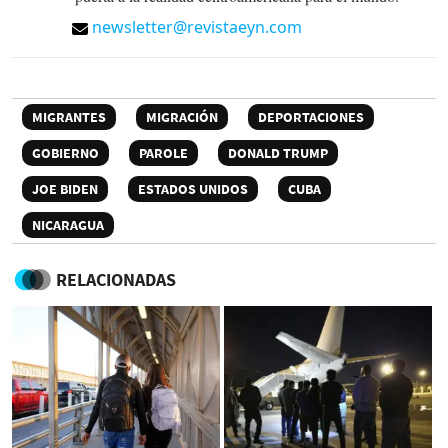
newsletter@revistaeyn.com
MIGRANTES
MIGRACIÓN
DEPORTACIONES
GOBIERNO
PAROLE
DONALD TRUMP
JOE BIDEN
ESTADOS UNIDOS
CUBA
NICARAGUA
RELACIONADAS