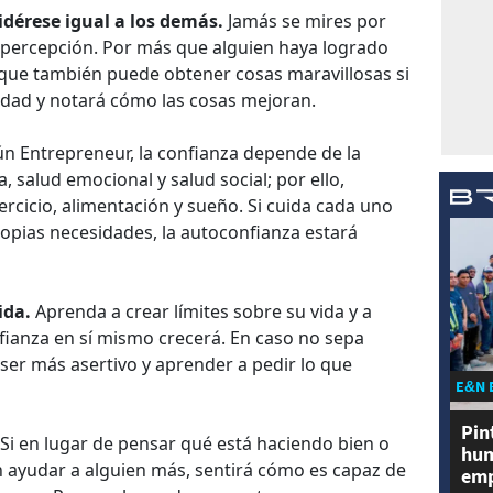
dérese igual a los demás.
Jamás se mires por
 percepción. Por más que alguien haya logrado
y que también puede obtener cosas maravillosas si
idad y notará cómo las cosas mejoran.
gún Entrepreneur, la confianza depende de la
 salud emocional y salud social; por ello,
ercicio, alimentación y sueño. Si cuida cada uno
ropias necesidades, la autoconfianza estará
ida.
​ Aprenda a crear límites sobre su vida y a
onfianza en sí mismo crecerá. En caso no sepa
ser más asertivo y aprender a pedir lo que
E&N 
Pin
​ Si en lugar de pensar qué está haciendo bien o
hum
n ayudar a alguien más, sentirá cómo es capaz de
emp