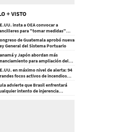
LO + VISTO
E.UU. insta a OEA convocar a
ancilleres para "tomar medidas"
obre Nicaragua
ongreso de Guatemala aprobó nueva
ey General del Sistema Portuario
anamá y Japón abordan más
inanciamiento para ampliación del
etro
E.UU. en máximo nivel de alerta: 94
randes focos activos de incendios
orestales
ula advierte que Brasil enfrentará
ualquier intento de injerencia
xtranjera