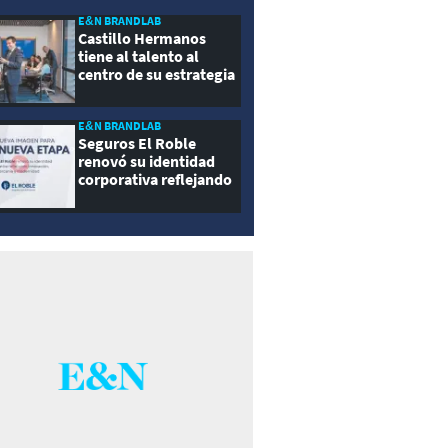
E&N BRANDLAB
Castillo Hermanos
tiene al talento al
centro de su estrategia
E&N BRANDLAB
Seguros El Roble
renovó su identidad
corporativa reflejando
innovación, cercanía y
modernidad