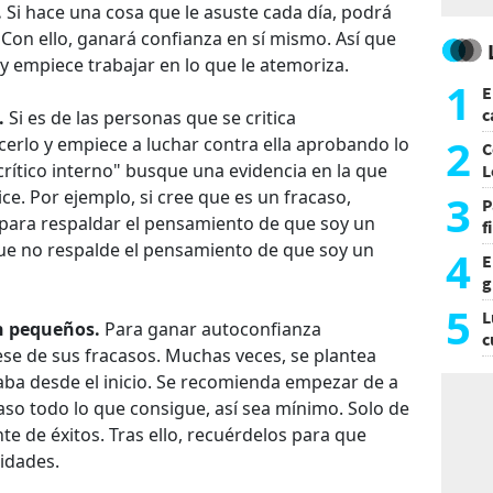
.
​ Si hace una cosa que le asuste cada día, podrá
Con ello, ganará confianza en sí mismo. Así que
y empiece trabajar en lo que le atemoriza.
1
E
c
.
​ Si es de las personas que se critica
s
2
erlo y empiece a luchar contra ella aprobando lo
C
crítico interno" busque una evidencia en la que
L
ce. Por ejemplo, si cree que es un fracaso,
3
P
para respaldar el pensamiento de que soy un
f
que no respalde el pensamiento de que soy un
m
4
E
g
f
5
L
an pequeños.
​ Para ganar autoconfianza
c
ese de sus fracasos. Muchas veces, se plantea
e
traba desde el inicio. Se recomienda empezar de a
aso todo lo que consigue, así sea mínimo. Solo de
e de éxitos. Tras ello, recuérdelos para que
lidades.