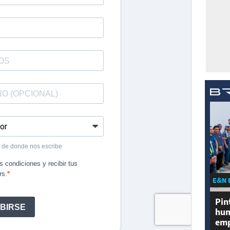
E&N 
Pin
hum
emp