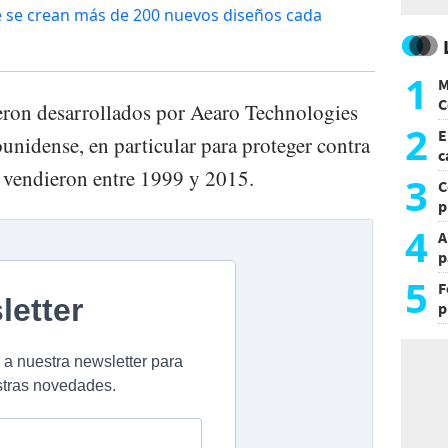
de se crean más de 200 nuevos diseños cada
1
M
C
eron desarrollados por Aearo Technologies
y
2
E
ounidense, en particular para proteger contra
c
e vendieron entre 1999 y 2015.
s
3
C
p
c
4
A
p
5
F
p
e
t