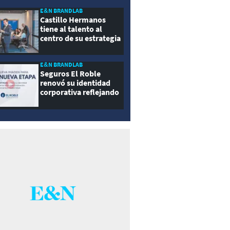
E&N BRANDLAB
Castillo Hermanos
tiene al talento al
centro de su estrategia
E&N BRANDLAB
Seguros El Roble
renovó su identidad
corporativa reflejando
innovación, cercanía y
modernidad