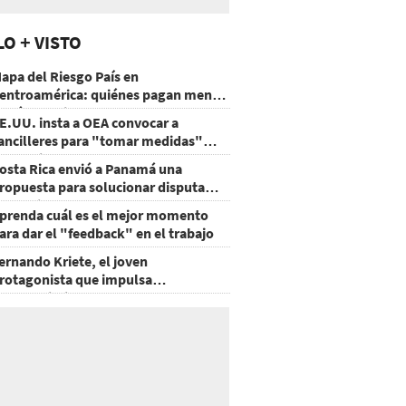
LO + VISTO
apa del Riesgo País en
entroamérica: quiénes pagan menos
 cuáles mejoraron
E.UU. insta a OEA convocar a
ancilleres para "tomar medidas"
obre Nicaragua
osta Rica envió a Panamá una
ropuesta para solucionar disputa
omercial
prenda cuál es el mejor momento
ara dar el "feedback" en el trabajo
ernando Kriete, el joven
rotagonista que impulsa
mprendimientos y talentos
ecnológicos