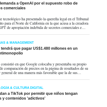
demanda a OpenAI por el supuesto robo de
os comerciales
2026
te tecnológico ha presentado la querella legal en el Tribunal
ito para el Norte de California en la que acusa a la creadora
PT de apropiación indebida de secretos comerciales e
miento de contrato.
SAS & MANAGEMENT
 tendrá que pagar US$1.480 millones en un
ntimonopolio
2026
 consistió en que Google colocaba y presentaba su propio
 de comparación de precios en la página de resultados de su
 general de una manera más favorable que la de sus
ores.
OGÍA & CULTURA DIGITAL
an a TikTok por permitir que niños tengan
 y contenidos 'adictivos'
2026