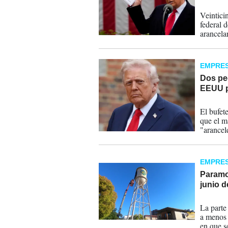
03-08-
Veintici
federal 
arancela
EMPRE
Dos pe
EEUU p
27-07-
El bufet
que el m
"arancel
minorist
Internac
EMPRE
Paramou
junio d
24-07-
La parte
a menos 
en que s