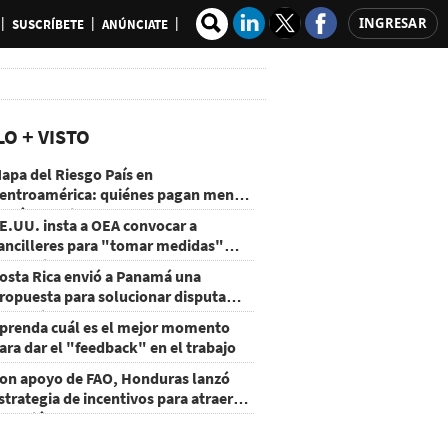
INGRESAR
SUSCRÍBETE
ANÚNCIATE
LO + VISTO
apa del Riesgo País en
entroamérica: quiénes pagan menos
 cuáles mejoraron
E.UU. insta a OEA convocar a
ancilleres para "tomar medidas"
obre Nicaragua
osta Rica envió a Panamá una
ropuesta para solucionar disputa
omercial
prenda cuál es el mejor momento
ara dar el "feedback" en el trabajo
on apoyo de FAO, Honduras lanzó
strategia de incentivos para atraer
nversión al agro