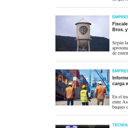
fiscales 
Unidos.
EMPRE
Fiscal
Bros. 
13-07-
Según la
aproxima
de estre
lanzamie
EMPRE
Inform
carga 
13-07-
En el tr
entre Asi
buques c
flexibili
TECNOL