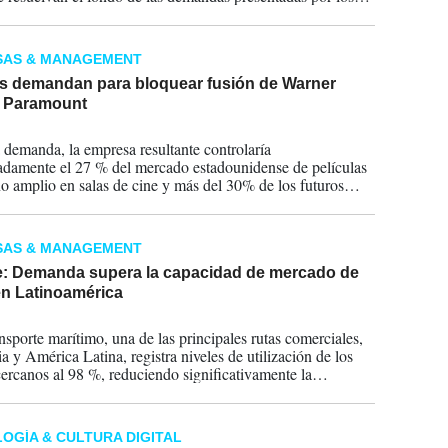
generales estatales y el Sindicato de Guionistas de Estados
SAS & MANAGEMENT
es demandan para bloquear fusión de Warner
y Paramount
2026
 demanda, la empresa resultante controlaría
damente el 27 % del mercado estadounidense de películas
no amplio en salas de cine y más del 30% de los futuros
ntos de grandes producciones.
SAS & MANAGEMENT
e: Demanda supera la capacidad de mercado de
en Latinoamérica
2026
ansporte marítimo, una de las principales rutas comerciales,
a y América Latina, registra niveles de utilización de los
ercanos al 98 %, reduciendo significativamente la
dad operativa de las navieras.
OGÍA & CULTURA DIGITAL