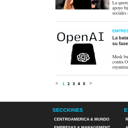
La quere
apoyo bi
sociales
15 y 16 
familia o
EMPRE
La bata
su fase
15-05-
Musk bu
contra O
organiza
objetivos
1
2
3
4
5
<
>
SECCIONES
E
CENTROAMERICA & MUNDO
R
EMPRESAS & MANAGEMENT