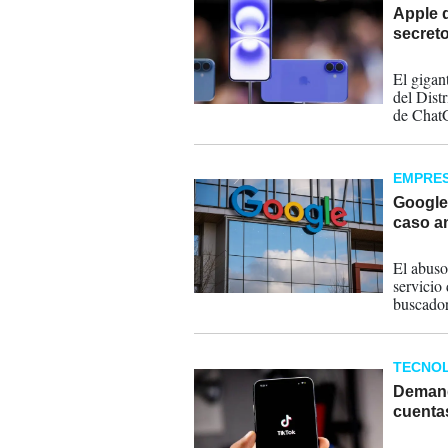
Apple 
secret
13-07-
El gigan
del Distr
de ChatG
incumpli
EMPRE
Google
caso a
01-07-
El abuso
servicio
buscador
competid
TECNOL
Demand
cuentas
15-06-