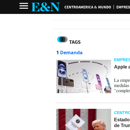
CENTROAMERICA & MUNDO
EMPRES
TAGS
1
Demanda
EMPRE
Apple 
06-08-
La empre
medidas 
"complet
de sus s
CENTR
Estados
de Tru