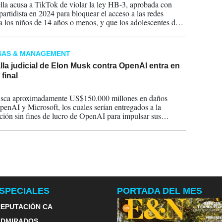
lla acusa a TikTok de violar la ley HB-3, aprobada con
partidista en 2024 para bloquear el acceso a las redes
 a los niños de 14 años o menos, y que los adolescentes de
años accedan solo con una autorización de los padres de
 tutores legales.
SAS & MANAGEMENT
lla judicial de Elon Musk contra OpenAI entra en
 final
2026
sca aproximadamente US$150.000 millones en daños
penAI y Microsoft, los cuales serían entregados a la
ción sin fines de lucro de OpenAI para impulsar sus
 altruistas.
SPECIALES
PORTADA DEL MES
EPUTACIÓN CA
ADMIRADOS