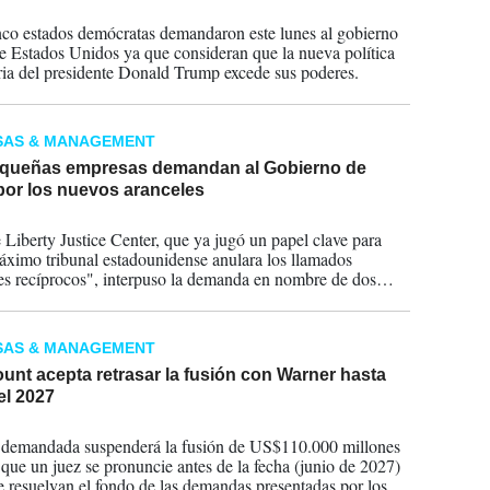
2026
nco estados demócratas demandaron este lunes al gobierno
de Estados Unidos ya que consideran que la nueva política
ria del presidente Donald Trump excede sus poderes.
SAS & MANAGEMENT
queñas empresas demandan al Gobierno de
or los nuevos aranceles
2026
e Liberty Justice Center, que ya jugó un papel clave para
áximo tribunal estadounidense anulara los llamados
es recíprocos", interpuso la demanda en nombre de dos
as, Burlap & Barrel y Collective Horology, en el Tribunal
ional de Comercio.
SAS & MANAGEMENT
nt acepta retrasar la fusión con Warner hasta
el 2027
2026
 demandada suspenderá la fusión de US$110.000 millones
que un juez se pronuncie antes de la fecha (junio de 2027)
e resuelvan el fondo de las demandas presentadas por los