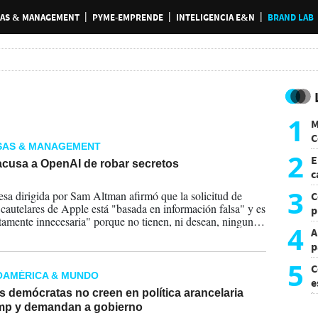
AS & MANAGEMENT
PYME-EMPRENDE
INTELIGENCIA E&N
BRAND LAB
1
M
C
SAS & MANAGEMENT
y
2
E
acusa a OpenAI de robar secretos
c
2026
s
3
sa dirigida por Sam Altman afirmó que la solicitud de
C
cautelares de Apple está "basada en información falsa" y es
p
amente innecesaria" porque no tienen, ni desean, ninguno
c
4
A
ecretos comerciales.
p
5
C
OAMÉRICA & MUNDO
e
 demócratas no creen en política arancelaria
i
mp y demandan a gobierno