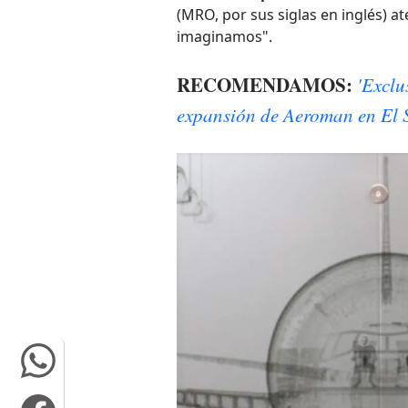
(MRO, por sus siglas en inglés) a
imaginamos".
RECOMENDAMOS:
'Exclu
expansión de Aeroman en El 