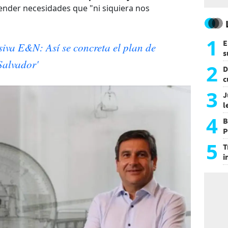
tender necesidades que "ni siquiera nos
1
E
siva E&N: Así se concreta el plan de
s
Salvador'
a
2
D
c
e
3
J
l
d
4
B
P
H
5
T
i
s