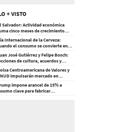
LO + VISTO
l Salvador: Actividad económica
uma cinco meses de crecimiento
rriba de 4%
ía Internacional de la Cerveza:
uando el consumo se convierte en
xperiencia
uan José Gutiérrez y Felipe Bosch:
ecciones de cultura, acuerdos y
ecisiones sin miedo
olsa Centroamericana de Valores y
NUD impulsarán mercado en
onduras
rump impone arancel de 15% a
nsumo clave para fabricar
emiconductores y paneles