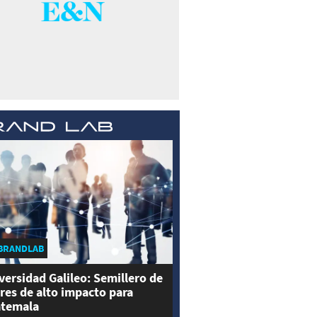
BRANDLAB
versidad Galileo: Semillero de
eres de alto impacto para
temala