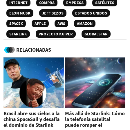
INTERNET
COMPRA
EMPRESA
SATÉLITES
ELON MUSK
JEFF BEZOS
ESTADOS UNIDOS
SPACEX
APPLE
AWS
AMAZON
STARLINK
PROYECTO KUIPER
GLOBALSTAR
RELACIONADAS
Brasil abre sus cielos a la
Más allá de Starlink: Cómo
china SpaceSail y desafía
la telefonía satelital
el dominio de Starlink
puede romper el