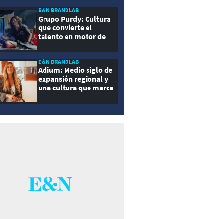
E&N BRANDLAB
Grupo Purdy: Cultura
que convierte el
talento en motor de
crecimiento
E&N BRANDLAB
Adium: Medio siglo de
expansión regional y
una cultura que marca
la diferencia