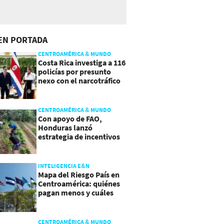
EN PORTADA
CENTROAMÉRICA & MUNDO
Costa Rica investiga a 116
policías por presunto
nexo con el narcotráfico
CENTROAMÉRICA & MUNDO
Con apoyo de FAO,
Honduras lanzó
estrategia de incentivos
para atraer inversión al
agro
INTELIGENCIA E&N
Mapa del Riesgo País en
Centroamérica: quiénes
pagan menos y cuáles
mejoraron
CENTROAMÉRICA & MUNDO