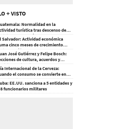
LO + VISTO
uatemala: Normalidad en la
ctividad turística tras descenso de
ctividad del volcán de Fuego
l Salvador: Actividad económica
uma cinco meses de crecimiento
rriba de 4%
uan José Gutiérrez y Felipe Bosch:
ecciones de cultura, acuerdos y
ecisiones sin miedo
ía Internacional de la Cerveza:
uando el consumo se convierte en
xperiencia
uba: EE.UU. sanciona a 5 entidades y
 8 funcionarios militares