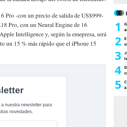
16 Pro -con un precio de salida de US$999-
1
A18 Pro, con un Neural Engine de 16
G
a
Apple Intelligence y, según la emepresa, será
a
2
E
nto un 15 % más rápido que el iPhone 15
s
a
3
J
l
d
4
D
c
e
5
C
a