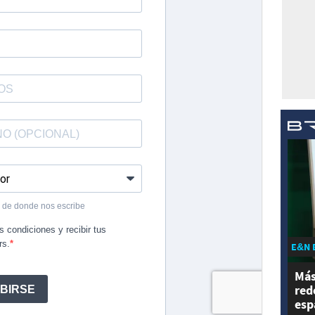
E&N 
Más
red
esp