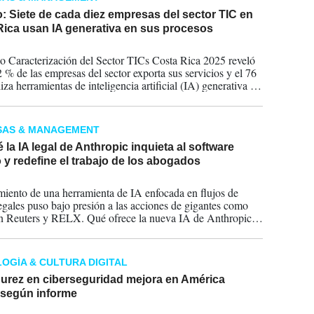
: Siete de cada diez empresas del sector TIC en
Rica usan IA generativa en sus procesos
2026
io Caracterización del Sector TICs Costa Rica 2025 reveló
2 % de las empresas del sector exporta sus servicios y el 76
iza herramientas de inteligencia artificial (IA) generativa o
digitales para apoyar sus operaciones.
SAS & MANAGEMENT
 la IA legal de Anthropic inquieta al software
o y redefine el trabajo de los abogados
2026
miento de una herramienta de IA enfocada en flujos de
legales puso bajo presión a las acciones de gigantes como
 Reuters y RELX. Qué ofrece la nueva IA de Anthropic,
inquieta a la industria del software legal y cómo puede
mar el trabajo de abogados y firmas profesionales.
OGÍA & CULTURA DIGITAL
urez en ciberseguridad mejora en América
 según informe
2026