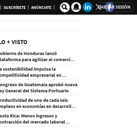
INICIAR SESIÓN
SUSCRÍBETE
ANÚNCIATE
LO + VISTO
obierno de Honduras lanzó
lataforma para agilizar el comercio
xterior
a sostenibilidad impulsa la
ompetitividad empresarial en
uatemala
ongreso de Guatemala aprobó nueva
ey General del Sistema Portuario
roductividad de uno de cada seis
mpleos en economías en desarrollo
odría mejorar por la IA
osta Rica: Menos ingresos y
ontracción del mercado laboral
ausan baja del consumo