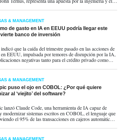
 John Ternus, representa una apuesta por la ingeniería y el
 en un momento decisivo para la compañía.
SAS & MANAGEMENT
mo de gasto en IA en EEUU podría llegar este
vierte banco de inversión
2026
 indicó que la caída del trimestre pasado en las acciones de
 en EEUU, impulsada por temores de disrupción por la IA,
plicaciones negativas tanto para el crédito privado como
apital privado.
SAS & MANAGEMENT
pic puso el ojo en COBOL: ¿Por qué quiere
zar al ‘viejito’ del software?
2026
c lanzó Claude Code, una herramienta de IA capaz de
 y modernizar sistemas escritos en COBOL, el lenguaje que
viendo el 95% de las transacciones en cajeros automáticos
ios bancarios.
SAS & MANAGEMENT