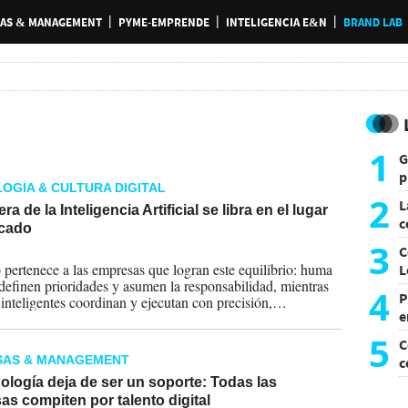
AS & MANAGEMENT
PYME-EMPRENDE
INTELIGENCIA E&N
BRAND LAB
1
G
p
OGÍA & CULTURA DIGITAL
e
2
L
ra de la Inteligencia Artificial se libra en el lugar
c
cado
G
3
C
2026
o pertenece a las empresas que logran este equilibrio: huma
L
definen prioridades y asumen la responsabilidad, mientras
4
P
 inteligentes coordinan y ejecutan con precisión,
e
ndo a las organizaciones navegar un mundo cada vez más
 con mayor resiliencia, productividad e inteligencia.
p
5
C
SAS & MANAGEMENT
c
c
ología deja de ser un soporte: Todas las
s compiten por talento digital