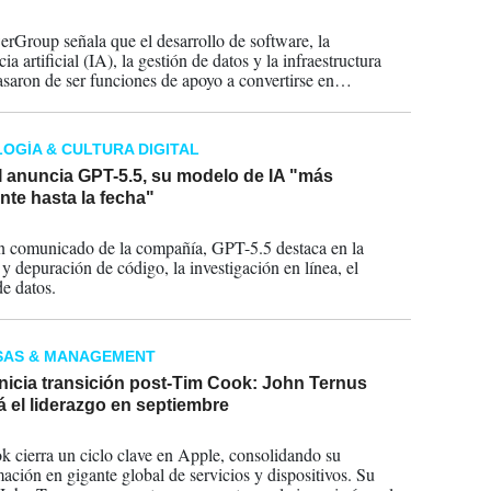
2026
Group señala que el desarrollo de software, la
cia artificial (IA), la gestión de datos y la infraestructura
pasaron de ser funciones de apoyo a convertirse en
des estratégicas para cualquier negocio,
ientemente de la industria en la que opere.
OGÍA & CULTURA DIGITAL
 anuncia GPT-5.5, su modelo de IA "más
ente hasta la fecha"
2026
 comunicado de la compañía, GPT-5.5 destaca en la
 y depuración de código, la investigación en línea, el
de datos.
SAS & MANAGEMENT
nicia transición post-Tim Cook: John Ternus
 el liderazgo en septiembre
2026
 cierra un ciclo clave en Apple, consolidando su
mación en gigante global de servicios y dispositivos. Su