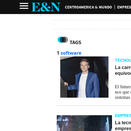
CENTROAMERICA & MUNDO
EMPRES
TAGS
1
software
TECNOL
La carre
equivo
19-07-
El futur
nos que 
sistemas
permitie
complejo
EMPRE
La tecn
empresa