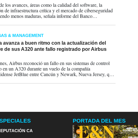
de los avances, áreas como la calidad del software, la
ón de infraestructura crítica y el mercado de ciberseguridad
iendo menos maduras, señala informe del Banco
ricano de Desarrollo.
SAS & MANAGEMENT
 avanza a buen ritmo con la actualización del
e de sus A320 ante fallo registrado por Airbus
2025
rnes, Airbus reconoció un fallo en sus sistemas de control
o en un A320 durante un vuelo de la compañía
idense JetBlue entre Cancún y Newark, Nueva Jersey, que
o 30 de octubre tuvo que efectuar un aterrizaje de
ia en Tampa (Florida).
SPECIALES
PORTADA DEL MES
EPUTACIÓN CA