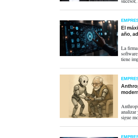
sucesor,
producto
EMPRE
El máxi
año, ad
07-04-
La firma
software
tiene im
para el c
EMPRE
Anthro
moderni
25-02-
Anthropi
analizar
sigue mo
y servic
EMPRE