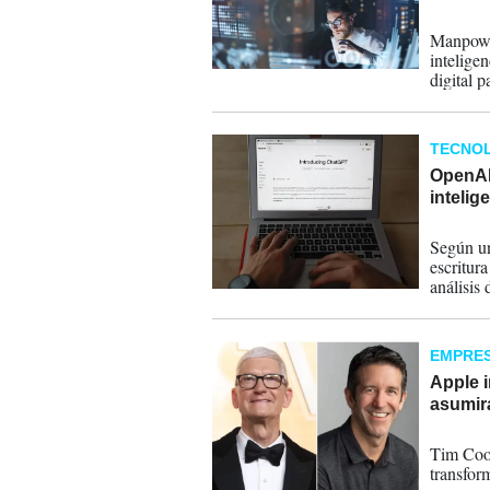
29-06-
Manpower
inteligen
digital 
capacida
independ
TECNOL
OpenAI
intelig
24-04-
Según un
escritura
análisis 
EMPRE
Apple i
asumirá
21-04-
Tim Cook
transfor