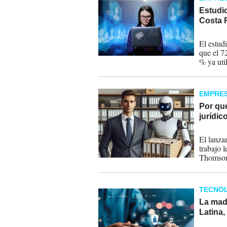
Estudio
Costa 
26-02-
El estud
que el 7
% ya util
agentes 
EMPRE
Por qué
jurídic
06-02-
El lanza
trabajo 
Thomson
por qué 
transfor
TECNOL
La mad
Latina,
09-01-