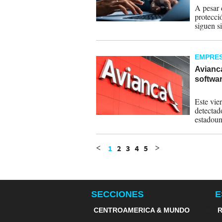
A pesar 
protecci
siguen s
Interame
EMPRE
Avianca
softwar
30-11-
Este vie
detectad
estadoun
el pasad
emergenc
1
2
3
4
5
<
>
SECCIONES
E
CENTROAMERICA & MUNDO
R