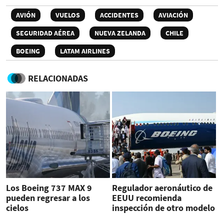
AVIÓN
VUELOS
ACCIDENTES
AVIACIÓN
SEGURIDAD AÉREA
NUEVA ZELANDA
CHILE
BOEING
LATAM AIRLINES
RELACIONADAS
Los Boeing 737 MAX 9
Regulador aeronáutico de
pueden regresar a los
EEUU recomienda
cielos
inspección de otro modelo
de Boeing