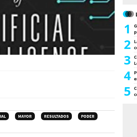
1
G
p
e
2
L
c
G
3
C
L
4
P
e
p
5
C
c
c
IAL
MAYOR
RESULTADOS
PODER