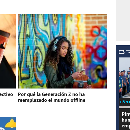
ectivo
Por qué la Generación Z no ha
reemplazado el mundo offline
E&N 
Pin
hum
emp