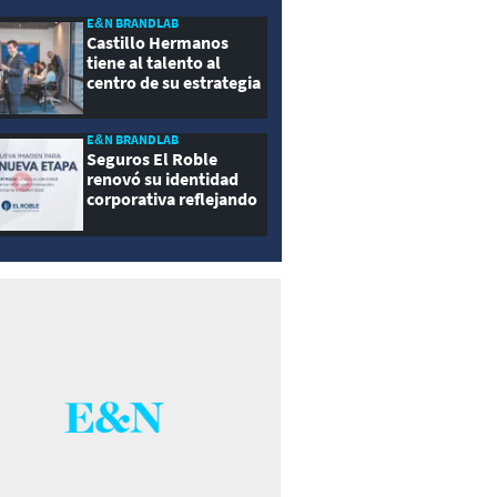
E&N BRANDLAB
Castillo Hermanos
tiene al talento al
centro de su estrategia
E&N BRANDLAB
Seguros El Roble
renovó su identidad
corporativa reflejando
innovación, cercanía y
modernidad