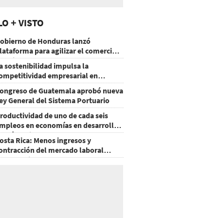
LO + VISTO
obierno de Honduras lanzó
lataforma para agilizar el comercio
xterior
a sostenibilidad impulsa la
ompetitividad empresarial en
uatemala
ongreso de Guatemala aprobó nueva
ey General del Sistema Portuario
roductividad de uno de cada seis
mpleos en economías en desarrollo
odría mejorar por la IA
osta Rica: Menos ingresos y
ontracción del mercado laboral
ausan baja del consumo