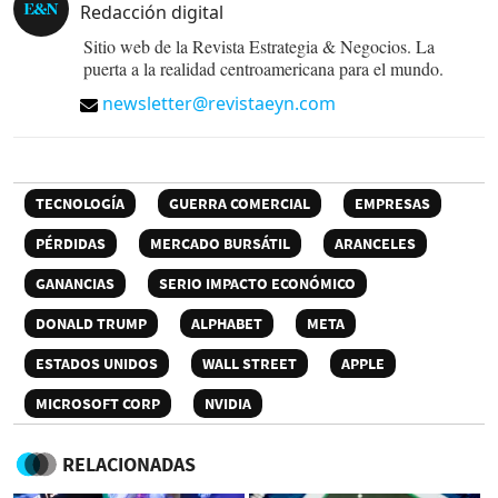
Redacción digital
Sitio web de la Revista Estrategia & Negocios. La
puerta a la realidad centroamericana para el mundo.
newsletter@revistaeyn.com
TECNOLOGÍA
GUERRA COMERCIAL
EMPRESAS
PÉRDIDAS
MERCADO BURSÁTIL
ARANCELES
GANANCIAS
SERIO IMPACTO ECONÓMICO
DONALD TRUMP
ALPHABET
META
ESTADOS UNIDOS
WALL STREET
APPLE
MICROSOFT CORP
NVIDIA
RELACIONADAS